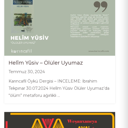
Helîm Yûsiv – Ölüler Uyumaz
Temmuz 30, 2024
Karıncafil Öykü Dergisi – INCELEME: İbrahim
Tekpınar 30.07.2024 Helîm Yûsiv Ölüler Uyumaz’da
“ölüm” metaforu ağırlıklı …