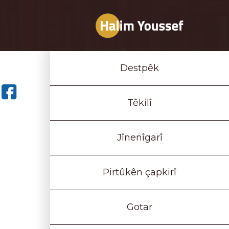
Destpêk
Têkilî
Jînenîgarî
Pirtûkên çapkirî
Gotar