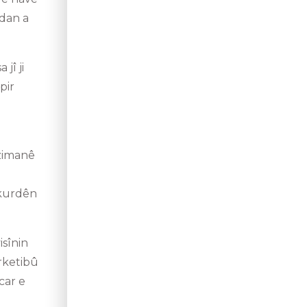
rdan a
jî ji
pir
u
 zimanê
 kurdên
isînin
rketibû
car e