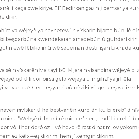
nê li keça xwe kiriye. Elî Bedirxan gazin ji xemsariya ku
e dikir.
ra ya wêjeyê ya navnetewî nivîskarin bijarte bûn, lê dîsa 
” û bi beşdarbûna xwendekaran amadebûn û guhdarîkirin 
igotin ewê lêbikolin û wê sedeman destnîşan bikin, da k
eva sê nivîskarên Maltayî bû. Mijara nivîsandina wêjeyê bi
eyê bû û li dor pirsa gelo wêjeya bi îngilîzî ya ji hêla
yî ye yan na? Gengeşiya çêbû nêzîkî vê gengeşiya li ser
navên nivîskar û helbestvanên kurd ên ku bi erebî dinîv
min a “Wehşê di hundirê min de” her çendî bi erebî de
 ber vê li her derê ez li vê hevokê rast dihatim; ev yekem 
em ez kêfxweş dikirim, hem jî xemgîn dikirim.