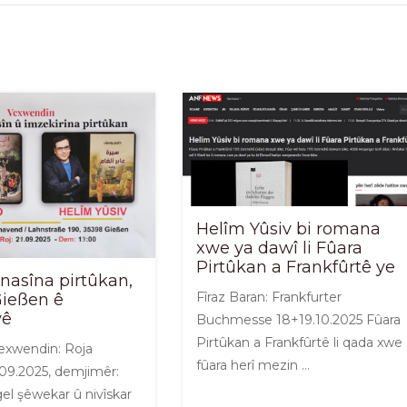
Helîm Yûsiv bi romana
xwe ya dawî li Fûara
Pirtûkan a Frankfûrtê ye
nasîna pirtûkan,
Fîraz Baran: Frankfurter
Gießen ê
yê
Buchmesse 18+19.10.2025 Fûara
Pirtûkan a Frankfûrtê li qada xwe
exwendin: Roja
fûara herî mezin …
09.2025, demjimêr:
gel şêwekar û nivîskar