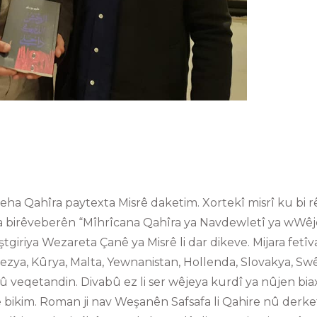
eha Qahîra paytexta Misrê daketim. Xortekî misrî ku bi r
êla birêveberên “Mîhrîcana Qahîra ya Navdewletî ya wWêj
ştgiriya Wezareta Çanê ya Misrê li dar dikeve. Mijara fetîva
ezya, Kûrya, Malta, Yewnanistan, Hollenda, Slovakya, Sw
bû veqetandin. Divabû ez li ser wêjeya kurdî ya nûjen bia
bikim. Roman ji nav Weşanên Safsafa li Qahire nû derke