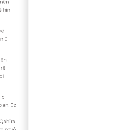
anên
ê hin
vê
an û
dên
êrê
di
 bi
xan. Ez
 Qahîra
xwe navê