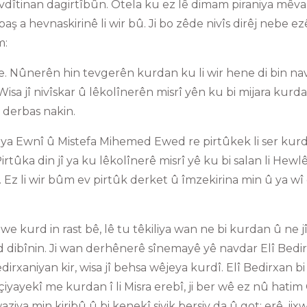
hevdîtinan dagirtîbûn. Otela ku ez lê dimam piraniya mêv
 baş a hevnaskirinê li wir bû. Ji bo zêde nivîs dirêj nebe ez
m:
. Nûnerên hin tevgerên kurdan ku li wir hene di bin na
isa jî nivîskar û lêkolînerên misrî yên ku bi mijara kurd
î derbas nakin.
iya Ewnî û Mistefa Mihemed Ewed re pirtûkek li ser kur
Pirtûka din jî ya ku lêkolînerê misrî yê ku bi salan li Hewl
. Ez li wir bûm ev pirtûk derket û îmzekirina min û ya wî 
xwe kurd in rast bê, lê tu têkiliya wan ne bi kurdan û ne jî
d dibînin. Ji wan derhênerê sînemayê yê navdar Elî Bedir
xaniyan kir, wisa jî behsa wêjeya kurdî. Elî Bedirxan bi
iyayekî me kurdan î li Misra erebî, ji ber wê ez nû hatim
ziya min kiribû û bi kenekî sivik bersiv da û got; erê, ji