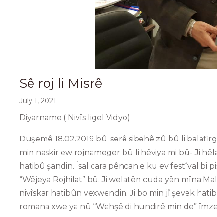
Sê roj li Misrê
July 1, 2021
Diyarname ( Nivîs ligel Vidyo)
Duşemê 18.02.2019 bû, serê sibehê zû bû li balafirg
min naskir ew rojnameger bû li hêviya mi bû- Ji h
hatibû şandin. Îsal cara pêncan e ku ev festîval bi pi
“Wêjeya Rojhilat” bû. Ji welatên cuda yên mîna Mal
nivîskar hatibûn vexwendin. Ji bo min jî şevek hati
romana xwe ya nû “Wehşê di hundirê min de” îmze 