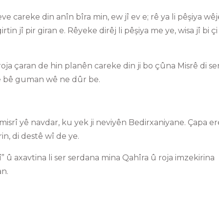
eve careke din anîn bîra min, ew jî ev e; rê ya li pêşiya w
tin jî pir giran e. Rêyeke dirêj li pêşiya me ye, wisa jî bi ç
roja çaran de hin planên careke din ji bo çûna Misrê di se
 lê bê guman wê ne dûr be.
srî yê navdar, ku yek ji neviyên Bedirxaniyane. Çapa er
in, di destê wî de ye.
” û axavtina li ser serdana mina Qahîra û roja imzekirina
n.