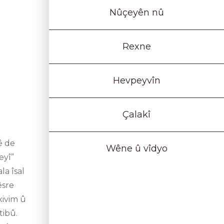
Nûçeyên nû
Rexne
Hevpeyvîn
Çalakî
ê de
Wêne û vîdyo
eyî”
la îsal
êsre
xivim û
tibû.