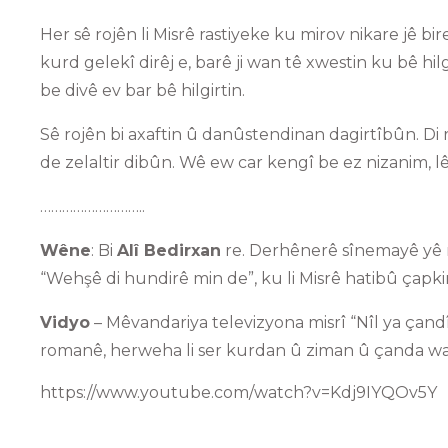
Her sê rojên li Misrê rastiyeke ku mirov nikare jê bir
kurd gelekî dirêj e, barê ji wan tê xwestin ku bê hilgir
be divê ev bar bê hilgirtin.
Sê rojên bi axaftin û danûstendinan dagirtîbûn. Di 
de zelaltir dibûn. Wê ew car kengî be ez nizanim,
………………………..
Wêne
: Bi
Alî Bedirxan
re. Derhênerê sînemayê yê mi
“Wehşê di hundirê min de”, ku li Misrê hatibû çapkir
Vidyo
– Mêvandariya televizyona misrî “Nîl ya çandî
romanê, herweha li ser kurdan û ziman û çanda wa
https://www.youtube.com/watch?v=Kdj9IYQOv5Y