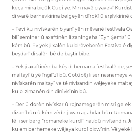
keça mina biçûk Cudî ye. Min navê çiyayekî Kurdista
di warê berhevkirina belgeyên dîrokî û arşîvkirinê d
– Tevî ku nivîskarên biyanî yên mêvanê festîvala Qahî
bilî semîner û axaftinên li zanîngeha “Eyn Şemis
kêm bû. Ev yek ji xalên ku birêveberên Festîvalê d
beşdarî di salên bê de baştir bibe.
– Yek ji axaftinên balkêş di bernama festîvalê de, ş
maltayî û yê îngilîzî bû. Gotûbêj li ser nasnameya wêj
nivîskarên maltayî ve tê nivîsandin wêjeyeke malta
ku bi zimanên din dinîvisînin bû.
– Der û dorên nivîskar û rojnamegerên misrî gelek 
dizanîbûn û kêm zêde ji wan agahdar bûn. Romana 
lê li ser berg “romaneke kurdî” hatibû nivîsandin. Ji
ku em berhemeke wêjeya kurdî dixwînin. Vê yekê h