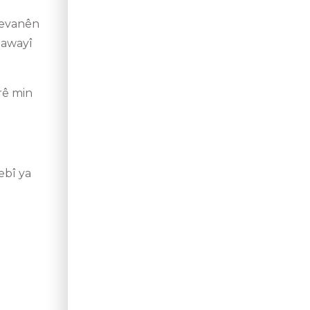
êjevanên
i awayî
rê min
ebî ya