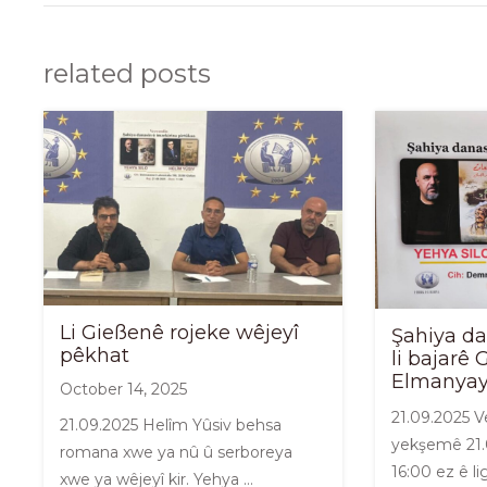
related posts
Li Gießenê rojeke wêjeyî
Şahiya da
pêkhat
li bajarê 
Elmanya
October 14, 2025
21.09.2025 V
21.09.2025 Helîm Yûsiv behsa
yekşemê 21.
romana xwe ya nû û serboreya
16:00 ez ê li
xwe ya wêjeyî kir. Yehya …