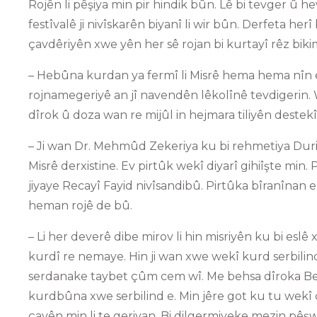
Rojên li pêşiya min pir hindik bûn. Lê bi tevger û 
festîvalê ji nivîskarên biyanî li wir bûn. Derfeta herî
çavdêriyên xwe yên her sê rojan bi kurtayî rêz biki
– Hebûna kurdan ya fermî li Misrê hema hema nîn e
rojnamegeriyê an jî navendên lêkolînê tevdigerin. W
dîrok û doza wan re mijûl in hejmara tiliyên destek
– Ji wan Dr. Mehmûd Zekeriya ku bi rehmetiya Dur
Misrê derxistine. Ev pirtûk wekî diyarî gihiîşte min. 
jiyaye Recayî Fayid nivîsandibû. Pirtûka bîranînan e
heman rojê de bû.
– Li her deverê dibe mirov li hin misriyên ku bi eslê 
kurdî re nemaye. Hin ji wan xwe wekî kurd serbilin
serdanake taybet çûm cem wî. Me behsa dîroka Bedir
kurdbûna xwe serbilind e. Min jêre got ku tu wekî ç
çavên min li te geriyan. Bi dilgermiyeke mezin pêşwa