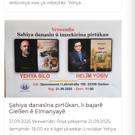
serboreya xwe ya wêjeyî kir. Yehya …
Şahiya danasîna pirtûkan, li bajarê
Gießen ê Elmanyayê
21.09.2025 Vexwendin: Roja yekşemê 21.09.2025,
demjimêr: 16:00 ez ê ligel şêwekar û nivîskar Yehya