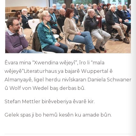
Êvara mina “Xwendina wêjeyî”, îro li “mala
wêjeyê”Literaturhaus ya bajarê Wuppertal ê
Almanyayê, ligel herdu nivîskaran Daniela Schwaner
û Wolf von Wedel baş derbas bû.
Stefan Mettler birêveberiya êvarê kir.
Gelek spas ji bo hemû kesên ku amade bûn.