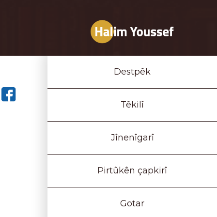
Destpêk
Têkilî
Jînenîgarî
Pirtûkên çapkirî
Gotar