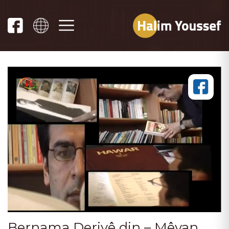
Bernama Deriyê din – Mêvan