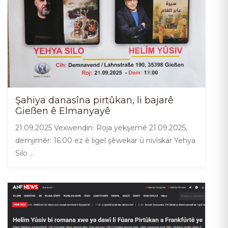
Şahiya danasîna pirtûkan, li bajarê
Gießen ê Elmanyayê
21.09.2025 Vexwendin: Roja yekşemê 21.09.2025,
demjimêr: 16:00 ez ê ligel şêwekar û nivîskar Yehya
Silo …