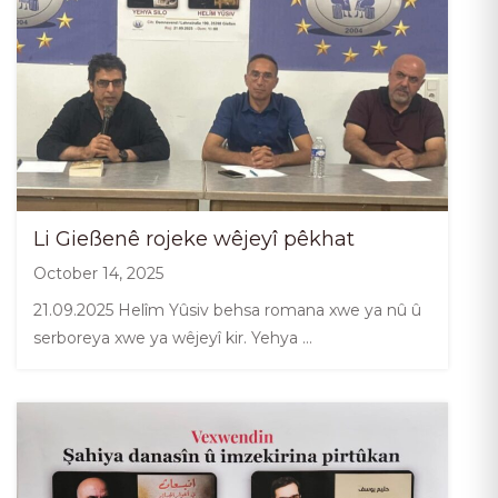
Li Gießenê rojeke wêjeyî pêkhat
October 14, 2025
21.09.2025 Helîm Yûsiv behsa romana xwe ya nû û
serboreya xwe ya wêjeyî kir. Yehya …