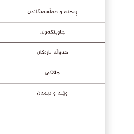
ڕەخنە و هەڵسەنگاندن
چاوپێکەوتن
هەواڵە تازەکان
چالاکی
وێنە و دیمەن