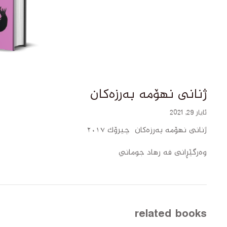
ژنانی نهۆمە بەرزەکان
ئایار 29, 2021
ژنانی نهۆمە بەرزەکان چیرۆک ٢٠١٧
وەرگێڕانى فه رهاد جوماني
related books