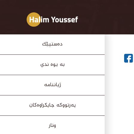
دەستپێک
به يوه ندي
ژیاننامە
پەرتووکە چاپکراوەکان
وتار