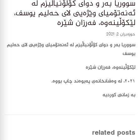
سووریا بەر و دوای کۆڵۆنیاڵیزم لە
ئەنەتۆمیای وێژەیی لای حەلیم یوسف،
لێکۆڵینەوە، فەرزان شێرە
حوزه‌یران 2, 2021
سووریا بەر و دوای کۆڵۆنیاڵیزم لە ئەنەتۆمیای وێژەیی لای حەلیم
یوسف
لێکۆڵینەوە، فەرزان شێرە
٢٠٢١، لە وەشانخانەی پەیوەند چاپ بووە.
بە زمانی کورديه
related posts