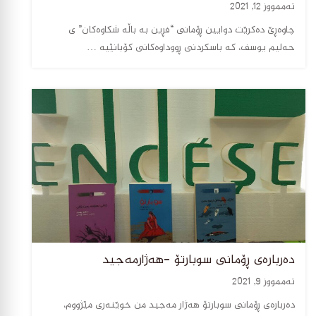
تەممووز 12, 2021
چاوەڕێ دەکرێت دوایین ڕۆمانی “فڕین بە باڵە شکاوەکان” ی
حەلیم یوسف، کە باسکردنی ڕووداوەکانی کۆبانێیە …
دەربارەی ڕۆمانی سوبارتۆ -هەژارمەجید
تەممووز 9, 2021
دەربارەی ڕۆمانی سوبارتۆ هەژار مەجید من خوێنەری مێژووم،