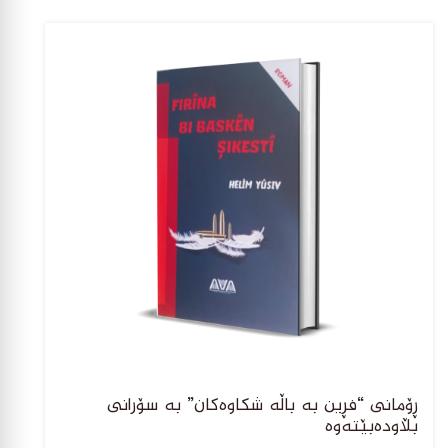
ڕۆمانی “فڕین بە باڵە شکاوەکان” بە سۆرانی
بڵاودەبێتەوە