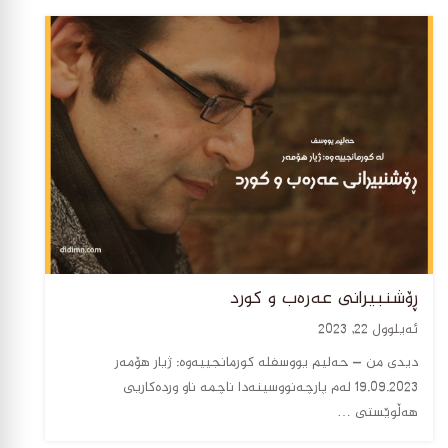
ڕۆشنبیرانی عەرەب و کورد
ئەیلوول 22, 2023
دیدی من – حەلیم یووسفلە کورمانجییەوە: ژیار هۆمەر
19.09.2023 لەم پارچەنووسینەدا ناچمە ناو وردەکاریی
هەڵوێستی …