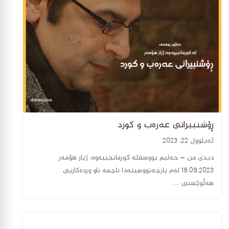
ڕۆشنبیرانی عەرەب و کورد
ئەیلوول 22, 2023
دیدی من – حەلیم یووسفلە کورمانجییەوە: ژیار هۆمەر
19.09.2023 لەم پارچەنووسینەدا ناچمە ناو وردەکاریی
هەڵوێستی …