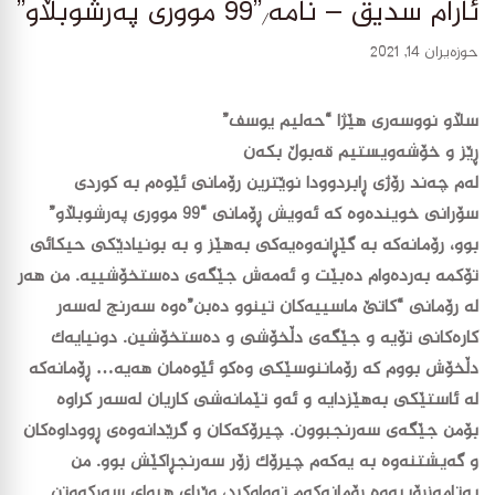
ئارام سديق – نامه/”99 مووری پەرشوبڵاو”
حوزه‌یران 14, 2021
سڵاو نووسەری هێژا “حەلیم یوسف”
ڕێز و خۆشەویستیم قەبوڵ بکەن
لەم چەند رۆژی ڕابردوودا نوێترین رۆمانی ئێوەم بە کوردی
سۆرانی خویندەوە کە ئەویش ڕۆمانی “99 مووری پەرشوبڵاو”
بوو، رۆمانەکە بە گێڕانەوەیەکی بەهێز و بە بونیادێکی حیکائی
تۆکمە بەردەوام دەبێت و ئەمەش جێگەی دەستخۆشییە. من هەر
لە رۆمانی “کاتێ ماسییەکان تینوو دەبن”ەوە سەرنج لەسەر
کارەکانی تۆیە و جێگەی دڵخۆشی و دەستخۆشین. دونیایەک
دڵخۆش بووم کە رۆماننوسێکی وەکو ئێوەمان هەیە… ڕۆمانەکە
لە ئاستێکی بەهێزدایە و ئەو تێمانەشی کاریان لەسەر کراوە
بۆمن جێگەی سەرنجبوون. چیرۆکەکان و گرێدانەوەی ڕووداوەکان
و گەیشتنەوە بە یەکەم چیرۆک زۆر سەرنجڕاکێش بوو. من
بەتامەزرۆییەوە رۆمانەکەم تەواوکرد، وێڕای هیوای سەرکەوتن