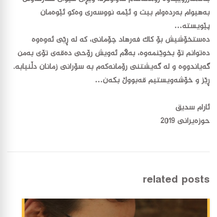
بەهیوام بەردەوام بیت و ئێمە نووسەری وەکو ئێوەمان
پێویستە…
دەستخۆشیش بۆ کاک فەرهاد چۆمانی، کە لە ڕێی ئەوەوە
دەتوانم تۆ بخوێنمەوە، بەڵام ئەویش رۆحی دەقەی تۆی بەمن
گەیاندووە و لە گەیشتنی رۆمانەکەم بە سۆرانی زمانان دڵنیابە.
ڕێز و خۆشەویستیم قەبووڵ بکەن…
ئارام سدیق
حوزەیرانی 2019
related posts