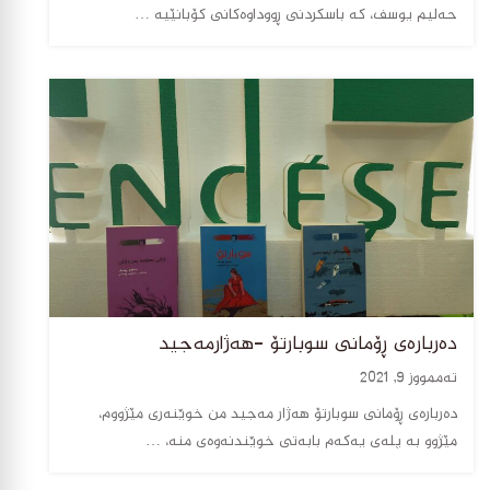
حەلیم یوسف، کە باسکردنی ڕووداوەکانی کۆبانێیە …
دەربارەی ڕۆمانی سوبارتۆ -هەژارمەجید
تەممووز 9, 2021
دەربارەی ڕۆمانی سوبارتۆ هەژار مەجید من خوێنەری مێژووم،
مێژوو بە پلەی یەکەم بابەتی خوێندنەوەی منە، …