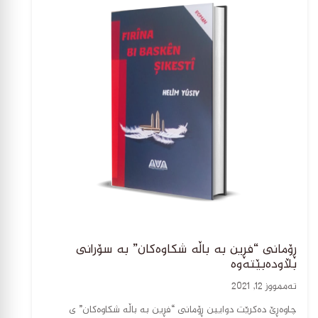
ڕۆمانی “فڕین بە باڵە شکاوەکان” بە سۆرانی
بڵاودەبێتەوە
تەممووز 12, 2021
چاوەڕێ دەکرێت دوایین ڕۆمانی “فڕین بە باڵە شکاوەکان” ی