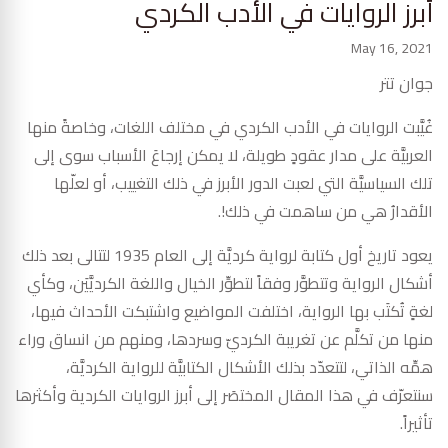
أبرز الروايات في الأدب الكردي
May 16, 2021
جوان تتر
غُيَّبت الروايات في الأدب الكردي في مختلف اللغات، وخاصةً منها
العربيَّة على مدار عقودٍ طويلة، لا يمكن إرجاعَ الأسباب سوى إلى
تلك السياسيَّة التي لعبت الدور الأبرز في ذلك التغييب، أو لعلّها
الأقدارُ هي من ساهمت في ذلك!.
يعود تاريخ أول كتابة لرواية كرديَّة إلى العام 1935 لتتالى بعد ذلك
أشكال الرواية وتتطوَّر وفقاً لتطوِّر الخيال واللغة الكرديَّيَن، وكأي
لغةٍ تُكتَب بها الرواية، اختلفت المواضيع واشتبكت الأحداث فيها،
منها من تكلَّم عن تغريبة الكرديّ وسردها، ومنهم من انساق وراء
همِّه الذاتي، لتتعدّد بذلك الأشكال الكتابيَّة للرواية الكرديَّة،
سنتعرّف في هذا المقال المختصَر إلى أبرز الروايات الكردية وأكثرها
تأثيراً.