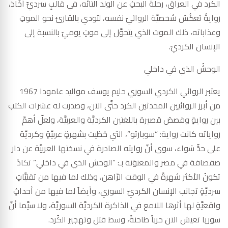
الكرد في العراق، رحلةُ البحثِ عن الولد التائه، في قالبٍ سرديٍّ أخَّاذ،
روايةٌ تعكُسُ شخصيَّة الروائيّ نفسه، لتودي بالقارئ نحو الموتِ
وعذاباته، ذلك الموت الذي يتحوَّل إلى موتٍ يوميّ بالنسبة إلى
الإنسان الكرديّ.
الوحشُ الذي في داخلي
يعتبر الروائي الكردي السوري حليم يوسف مواليد عامودا 1967
من أبرز الروائيين المحدثين الكرد حتَّى الآن، وصدرت له عشرات الكتب
بين روايةٍ وقصصَ قصيرة باللغتين الكرديَّة والعربيَّة، ولعلّ أهمّ
رواياته كانت رواية: “سوبارتو”، التي حُظيت بشهرةٍ عربيَّةٍ وكرديَّة
على حدٍّ سَواء، سوى أنّ روايته الصادرة في نسختها العربيَّة عن دار
صفصافة في مصر والمعنوَنة بـ: “الوحش الذي في داخلي” تكادُ
تكونُ الأكثر شهرةً في الوقت الرّاهن، وذلك لما فيها من تقنيَّاتٍ
سرديَّةٍ تجانب الإنسان الكرديّ السوري، وأيضاً لما فيها من أحداثٍ
واقعيَّةٍ لها أثرها اللامع في الذاكرة الكرديَّة السوريَّة، ولا سيَّما أنّ
سوريا تعيش الآن حرباً طاحنةً، وسط قتل وتهجير الكُرد.