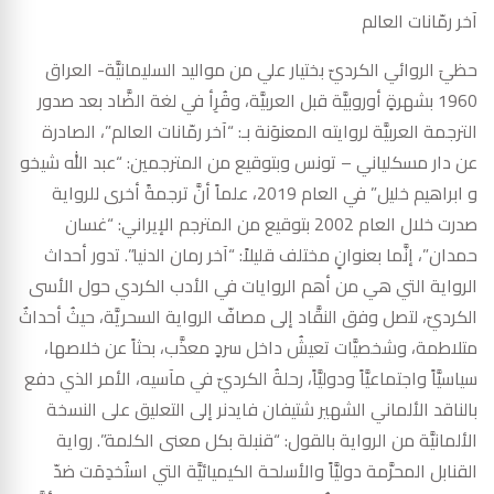
آخر رمّانات العالم
حظيَ الروائي الكرديّ بختيار علي من مواليد السليمانيَّة- العراق
1960 بشهرةٍ أوروبيَّة قبل العربيَّة، وقُرِأ في لغة الضَّاد بعد صدور
الترجمة العربيَّة لروايته المعنوَنة بـ: “آخر رمّانات العالم”، الصادرة
عن دار مسكلياني – تونس وبتوقيع من المترجمين: “عبد الله شيخو
و ابراهيم خليل” في العام 2019، علماً أنَّ ترجمةً أخرى للرواية
صدرت خلال العام 2002 بتوقيع من المترجم الإيراني: “غسان
حمدان”، إنَّما بعنوانٍ مختلف قليلاً: “آخر رمان الدنيا”. تدور أحداث
الرواية التي هي من أهم الروايات في الأدب الكردي حول الأسى
الكرديّ، لتصل وفق النقَّاد إلى مصافّ الرواية السحريَّة، حيثُ أحداثٌ
متلاطمة، وشخصيَّات تعيشُ داخل سردٍ معذَّب، بحثاً عن خلاصها،
سياسيَّاً واجتماعيَّاً ودوليَّاً، رحلةُ الكرديّ في مآسيه، الأمر الذي دفع
بالناقد الألماني الشهير شتيفان فايدنر إلى التعليق على النسخة
الألمانيَّة من الرواية بالقول: “قنبلة بكل معنى الكلمة”. رواية
القنابل المحرَّمة دوليَّاً والأسلحة الكيميائيَّة التي استُخدِمَت ضدّ