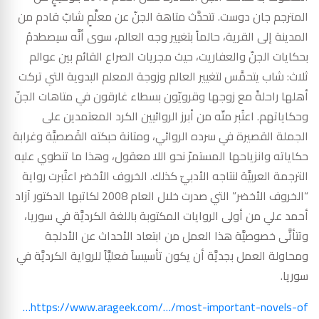
المترجم جان دوست. تتحدَّث متاهة الجنّ عن معلِّمٍ شابّ قادم من
المدينة إلى القرية، حالماً بتغيير وجه العالم، سوى أنَّه سيصطدمُ
بحكايات الجنّ والعفاريت، حيث مجريات الصراع القائم بين عوالم
ثلاث: شاب يتحمَّس لتغيير العالم وزوجة المعلم البدوية التي تركت
أهلها راحلةً مع زوجها وقرويّون بسطاء غارقون في متاهات الجنّ
وحكاياتهم. اعتُبر متّه من أبرز الروائيين الكرد المعتمدين على
الجملة القصيرة في سرده الروائي، ومتانة حبكته القَصصيَّة وغرابة
حكاياته وانزياحها المستمرّ نحو اللا معقول، وهذا ما تنطوي عليه
الترجمة العربيَّة لنتاجه الأدبيّ كذلك. الخروف الأخضر اعتُبرت رواية
“الخروف الأخضر” التي صدرت خلال العام 2008 لكاتبها الدكتور آزاد
أحمد علي من أولى الروايات المكتوبة باللغة الكرديَّة في سوريا،
وتتأتَّى خصوصيَّة هذا العمل من ابتعاد الأحداث عن الأدلجة
ومحاولة العمل بجديَّة أن يكون تأسيساً فعليَّاً للرواية الكرديَّة في
سوريا.
https://www.arageek.com/…/most-important-novels-of…