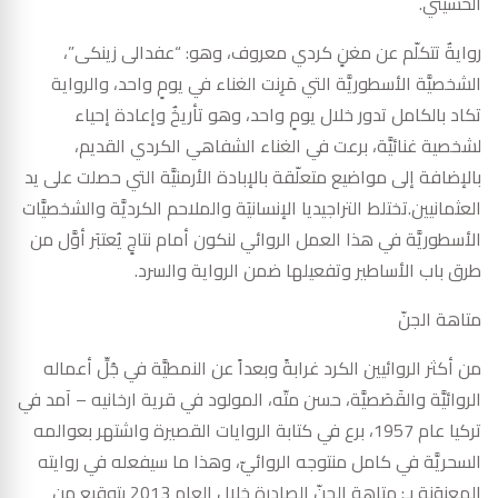
الحسيني.
روايةٌ تتكلّم عن مغنٍ كردي معروف، وهو: “عفدالى زينكى”،
الشخصيَّة الأسطوريَّة التي مَرِنت الغناء في يومٍ واحد، والرواية
تكاد بالكامل تدور خلال يومٍ واحد، وهو تأريخٌ وإعادة إحياء
لشخصية غنائيَّة، برعت في الغناء الشفاهي الكردي القديم،
بالإضافة إلى مواضيع متعلّقة بالإبادة الأرمنيَّة التي حصلت على يد
العثمانيين.تختلط التراجيديا الإنسانيَة والملاحم الكرديَّة والشخصيَّات
الأسطوريَّة في هذا العمل الروائي لنكون أمام نتاجٍ يُعتبَر أوَّل من
طرق باب الأساطير وتفعيلها ضمن الرواية والسرد.
متاهة الجنّ
من أكثر الروائيين الكرد غرابةً وبعداً عن النمطيَّة في جُلِّ أعماله
الروائيَّة والقَصَصيَّة، حسن متّه، المولود في قرية ارخانيه – آمد في
تركيا عام 1957، برع في كتابة الروايات القصيرة واشتهر بعوالمه
السحريَّة في كامل منتوجه الروائيّ، وهذا ما سيفعله في روايته
المعنوَنة بـ: متاهة الجنّ الصادرة خلال العام 2013 بتوقيعٍ من