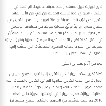
تدور الرواية حول مسقط رأسه، مدينته عامودا، الواقعة في
الشمال السوريّ، وما عاشته المدينةُ من رعبٍ من الأب القائد
الأخير الذي غيَّب تلك المدينة، وامتدّ تغييبه إلى المدن الأخرى في
شمال سوريا، روايةٌ توثِّقُ سنواتٍ طويلة من مُعاشرةِ الوحوش
التي تطلُّ برأسها حالَ توفّر الفرصة، لتعيث خراباً في البلد، وتتفنَّنَ
في القتل. تكادُ تكونُ الأحداثُ شريطاً سينمائيَّاً مصوَّراً بتقنيةٍ سرديَّةً
مفرِطَةٍ في الألم والعذاب اليوميّ، الشخصيَّات التي يتعرَّف إليها
القارئُ في هذا العمل لن ينساها.
يوم من أيَّام عفدالي زينكى
تكادُ تكون هذه الرواية هي الأقرب إلى القارئ الكردي من بين
الروايات في الأدب الكردي لكاتبها الروائي الكردي والمحدث الأبرز
محمد أوزون 1953-2007، والحاصل على جوائز عدَّة في مجال
الكتابة الروائيَّة. صدرت الرواية في ترجمتها العربيَّة خلال العام
2010 وبترجمة موقَّعة من المترجم والشاعر الكردي محمد نور